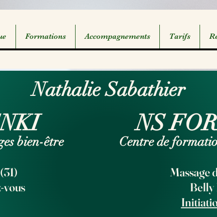
ue
Formations
Accompagnements
Tarifs
Ré
Nathalie Sabathier
NKI
NS FO
es bien-être
Centre de formati
(31)
Massage d
z-vous
Belly
Initiat