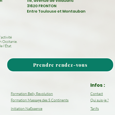
om
115, avenue de Villaudric
31620 FRONTON
Entre Toulouse et Montauban
activité
 Occitanie.
 l’État.
Prendre rendez-vous
Infos :
Formation Belly Revolution
Contact
Formation Massage des 5 Continents
Qui suis-je ?
Initiation NaEssence
Tarifs