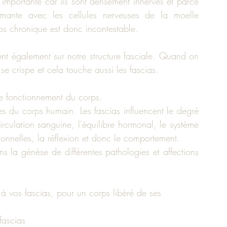
 importante car ils sont densément innervés et parce 
rmante avec les cellules nerveuses de la moelle 
dos chronique est donc incontestable.
ent également sur notre structure fasciale. Quand on 
se crispe et cela touche aussi les fascias.
le fonctionnement du corps. 
es du corps humain. Les fascias influencent le degré 
culation sanguine, l'équilibre hormonal, le système 
tionnelles, la réflexion et donc le comportement. 
s la génèse de différentes pathologies et affections 
à vos fascias, pour un corps libéré de ses 
fascias