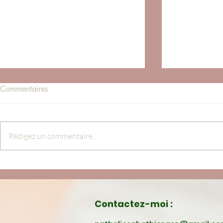
Commentaires
Rédigez un commentaire...
L’éveil du corps par le toucher
L'ancrage, l
et de la natu
Contactez-moi :