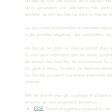
Les fascias sont une source de la douleur très
qu’ils possèdent une perception très perfo
épinière. Le rôle des fascias dans le mal de 
Les structures émotionnelles et mentales repos
a des pensées négatives, des contrariétés, on 
Les fascias ont donc un rôle substantiel dans 
Ils sont aussi importants que les autres systèm
de tension des muscles, les mouvements, la cir
qui gère le stress, l'humeur, les réactions émo
Les fascias occupent une place essentielle dan
diverses.
Afin de donner plus de souplesse et d'espace 
tensions, je vous propose 2 processus :
ESSE
, travail énergétique profond sur les 