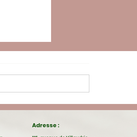
'alliance du corps
re
Adresse :