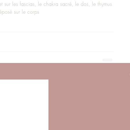
sur les fascias, le chakra sacré, le dos, le thymus 
déposé sur le corps