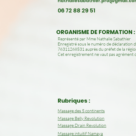
nathaliesabathier.pro@gmail.c
06 72 88 29 51
ORGANISME DE FORMATION :
Représenté par Mme Nathalie Sabathier
Enregistré sous le numéro de déclaration d’
76311268531 auprès du préfet de la région
Cet enregistrement ne vaut pas agrément de
Rubriques :
Massage des 5 continents
Massage Belly Revolution
Massage Drain Revolution
Massage intuitif Namaya