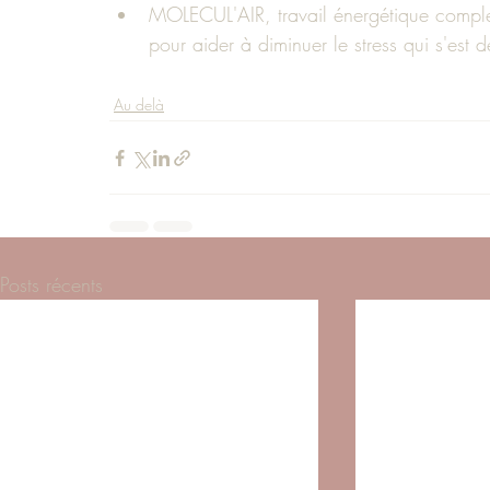
MOLECUL'AIR, travail énergétique complet 
pour aider à diminuer le stress qui s'est 
Au delà
Posts récents