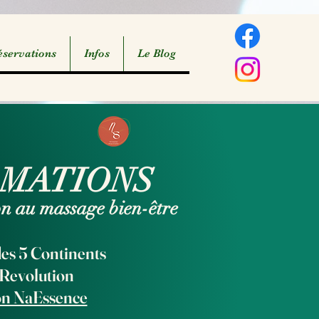
servations
Infos
Le Blog
RMATIONS
on au massage bien-être
es 5 Continents
 Revolution
ion NaEssence