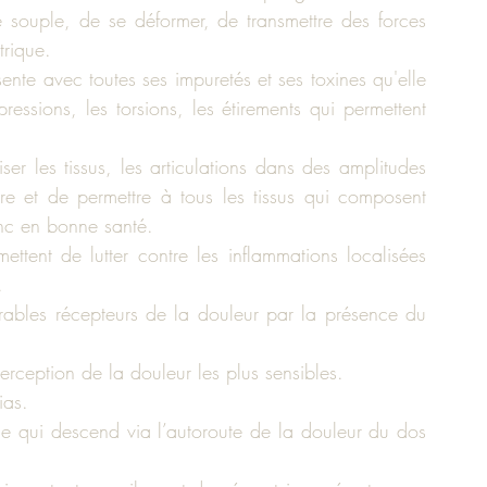
 souple, de se déformer, de transmettre des forces 
trique.
nte avec toutes ses impuretés et ses toxines qu'elle 
essions, les torsions, les étirements qui permettent 
r les tissus, les articulations dans des amplitudes 
ire et de permettre à tous les tissus qui composent 
donc en bonne santé.
tent de lutter contre les inflammations localisées 
.
rables récepteurs de la douleur par la présence du 
perception de la douleur les plus sensibles.
ias.
ue qui descend via l’autoroute de la douleur du dos 