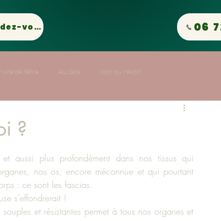
06 7
Prendre rendez-vous
vice de l'être
Au delà
Voir ou revoir
oi ?
 aussi plus profondément dans nos tissus qui 
rganes, nos os, encore méconnue et qui pourtant 
rps : ce sont les fascias.
use s'effondrerait !
 souples et résistantes permet à tous nos organes et 