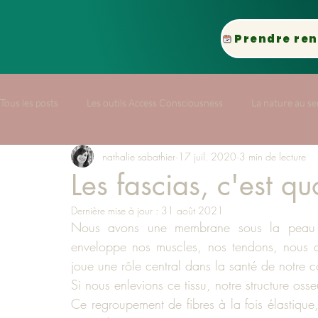
Tous les posts
Les outils Access Consciousness
La nature au ser
nathalie sabathier
17 juil. 2020
3 min de lecture
Inspirations personnelles
Les fascias, c'est qu
Dernière mise à jour :
31 août 2021
Nous avons une membrane sous la peau et
enveloppe nos muscles, nos tendons, nous o
joue une rôle central dans la santé de notre co
Si nous enlevions ce tissu, notre structure osse
Ce regroupement de fibres à la fois élastique,