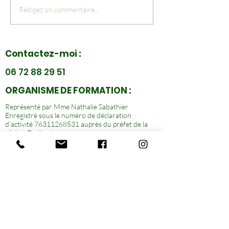
Rédigez un commentaire...
Contactez-moi :
06 72 88 29 51
ORGANISME DE FORMATION :
Représenté par Mme Nathalie Sabathier
Enregistré sous le numéro de déclaration
d’activité
76311268531
auprès du préfet de la
région Occitanie.
Cet enregistrement ne vaut pas agrément de
l’État.
Massage des 5 continents
Formation Belly Revolution
Initiation NaEssence
Massage Drain Revolution
Massage Belly Revolution
Access Bars
Contact :