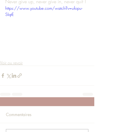
Never give up, never give in, never quit !
https://www.youtube.com/watch?v=ufopu-
SIqtE
Voir ou revoir
Commentaires