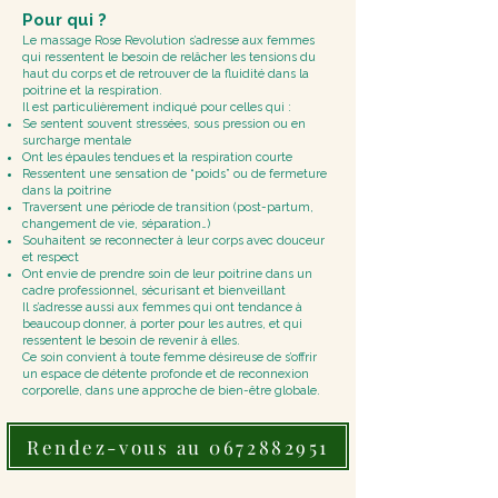
Pour qui ?
Le massage Rose Revolution s’adresse aux femmes
qui ressentent le besoin de relâcher les tensions du
haut du corps et de retrouver de la fluidité dans la
poitrine et la respiration.
Il est particulièrement indiqué pour celles qui :
Se sentent souvent stressées, sous pression ou en
surcharge mentale
Ont les épaules tendues et la respiration courte
Ressentent une sensation de “poids” ou de fermeture
dans la poitrine
Traversent une période de transition (post-partum,
changement de vie, séparation…)
Souhaitent se reconnecter à leur corps avec douceur
et respect
Ont envie de prendre soin de leur poitrine dans un
cadre professionnel, sécurisant et bienveillant
Il s’adresse aussi aux femmes qui ont tendance à
beaucoup donner, à porter pour les autres, et qui
ressentent le besoin de revenir à elles.
Ce soin convient à toute femme désireuse de s’offrir
un espace de détente profonde et de reconnexion
corporelle, dans une approche de bien-être globale.
Rendez-vous au 0672882951