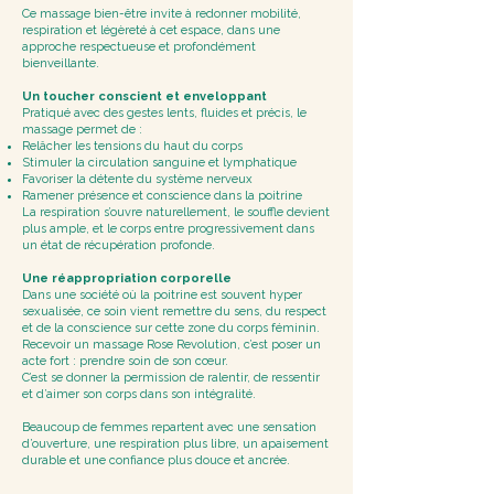
Ce massage bien-être invite à redonner mobilité,
respiration et légèreté à cet espace, dans une
approche respectueuse et profondément
bienveillante.
Un toucher conscient et enveloppant
Pratiqué avec des gestes lents, fluides et précis, le
massage permet de :
Relâcher les tensions du haut du corps
Stimuler la circulation sanguine et lymphatique
Favoriser la détente du système nerveux
Ramener présence et conscience dans la poitrine
La respiration s’ouvre naturellement, le souffle devient
plus ample, et le corps entre progressivement dans
un état de récupération profonde.
Une réappropriation corporelle
Dans une société où la poitrine est souvent hyper
sexualisée, ce soin vient remettre du sens, du respect
et de la conscience sur cette zone du corps féminin.
Recevoir un massage Rose Revolution, c’est poser un
acte fort : prendre soin de son cœur.
C’est se donner la permission de ralentir, de ressentir
et d’aimer son corps dans son intégralité.
Beaucoup de femmes repartent avec une sensation
d’ouverture, une respiration plus libre, un apaisement
durable et une confiance plus douce et ancrée.