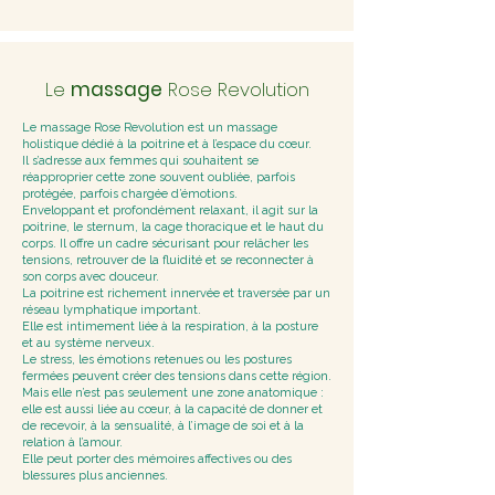
Le
massage
Rose Revolution
Le massage Rose Revolution est un massage
holistique dédié à la poitrine et à l’espace du cœur.
Il s’adresse aux femmes qui souhaitent se
réapproprier cette zone souvent oubliée, parfois
protégée, parfois chargée d’émotions.
Enveloppant et profondément relaxant, il agit sur la
poitrine, le sternum, la cage thoracique et le haut du
corps. Il offre un cadre sécurisant pour relâcher les
tensions, retrouver de la fluidité et se reconnecter à
son corps avec douceur.
La poitrine est richement innervée et traversée par un
réseau lymphatique important.
Elle est intimement liée à la respiration, à la posture
et au système nerveux.
Le stress, les émotions retenues ou les postures
fermées peuvent créer des tensions dans cette région.
Mais elle n’est pas seulement une zone anatomique :
elle est aussi liée au cœur, à la capacité de donner et
de recevoir, à la sensualité, à l’image de soi et à la
relation à l’amour.
Elle peut porter des mémoires affectives ou des
blessures plus anciennes.