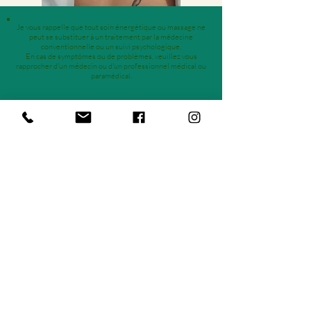
Je vous rappelle que tout soin énergétique ou massage ne
peut se substituer à un traitement par la médecine
conventionnelle ou un suivi psychologique.
En cas de symptômes ou de problèmes, veuillez vous
rapprocher d'un médecin ou d'un professionnel médical ou
paramédical.
Comment se déroule la séance ?
CHARTE DE DEONTOLOGIE
Cette charte de déontologie vise à établir une relation de
confiance entre vous et moi et à délimiter le champ
d'application de mes offres.
Je propose des prestations professionnelles de qualité,
une écoute et un toucher attentionné et bienveillant, tout
en respectant les principes fondamentaux basés sur le
respect de l'autre.
Je m'engage à travailler sous le sceau de la confidentialité
et de la discrétion. Ce qui est exprimé et vécu lors d'une
séance reste confidentiel.
En raison de leur nature, mes offres ne s'apparentent à