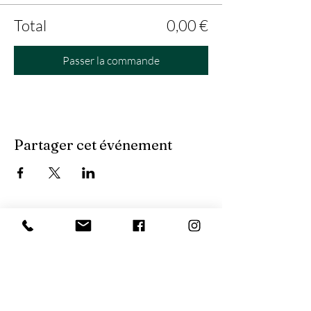
Total
0,00 €
Passer la commande
Partager cet événement
Contactez-moi :
06 72 88 29 51
ORGANISME DE FORMATION :
Représenté par Mme Nathalie Sabathier